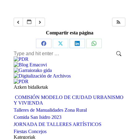
Compartir esta página
Share
Share
Share
Share
Search:
on
on
on
on
Facebook
X
LinkedIn
WhatsApp
Azken bidalketak
COMISIÓN MODELO DE CIUDAD URBANISMO
Y VIVIENDA
Talleres de Manualidades Zona Rural
Comida San Isidro 2023
JORNADA DE TALLERES ARTÍSTICOS
Fiestas Concejos
Kategoriak