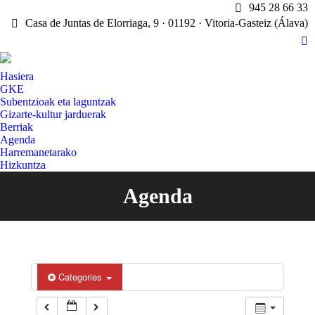
945 28 66 33
Casa de Juntas de Elorriaga, 9 · 01192 · Vitoria-Gasteiz (Álava)
X
pa
Hasiera
op
GKE
in
Subentzioak eta laguntzak
n
Gizarte-kultur jarduerak
w
Berriak
Agenda
Harremanetarako
Hizkuntza
Agenda
You are here:
Categories