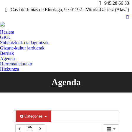
945 28 66 33
Casa de Juntas de Elorriaga, 9 · 01192 · Vitoria-Gasteiz (Álava)
X
pa
Hasiera
op
GKE
in
Subentzioak eta laguntzak
n
Gizarte-kultur jarduerak
w
Berriak
Agenda
Harremanetarako
Hizkuntza
Agenda
You are here:
Categories