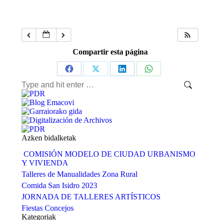
Compartir esta página
Share
Share
Share
Share
Search:
on
on
on
on
Facebook
X
LinkedIn
WhatsApp
Azken bidalketak
COMISIÓN MODELO DE CIUDAD URBANISMO
Y VIVIENDA
Talleres de Manualidades Zona Rural
Comida San Isidro 2023
JORNADA DE TALLERES ARTÍSTICOS
Fiestas Concejos
Kategoriak