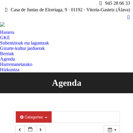
945 28 66 33
Casa de Juntas de Elorriaga, 9 · 01192 · Vitoria-Gasteiz (Álava)
X
pa
Hasiera
op
GKE
in
Subentzioak eta laguntzak
n
Gizarte-kultur jarduerak
w
Berriak
Agenda
Harremanetarako
Hizkuntza
Agenda
You are here:
Categories