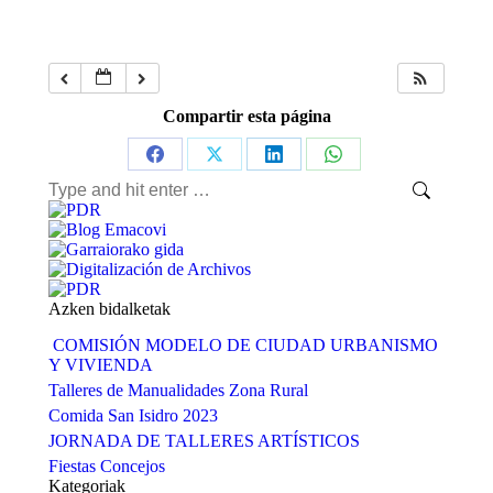
Compartir esta página
Share
Share
Share
Share
Search:
on
on
on
on
Facebook
X
LinkedIn
WhatsApp
Azken bidalketak
COMISIÓN MODELO DE CIUDAD URBANISMO
Y VIVIENDA
Talleres de Manualidades Zona Rural
Comida San Isidro 2023
JORNADA DE TALLERES ARTÍSTICOS
Fiestas Concejos
Kategoriak