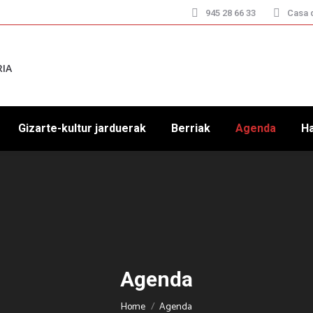
945 28 66 33
Casa d
RIA
Gizarte-kultur jarduerak
Berriak
Agenda
H
Agenda
You are here:
Home
Agenda