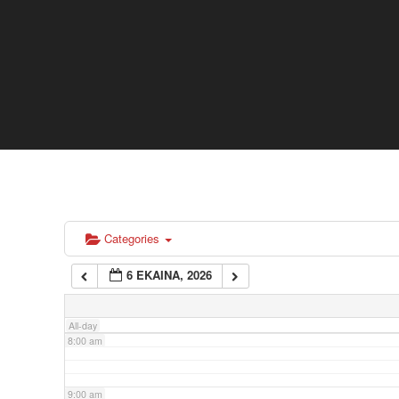
2:00 am
3:00 am
4:00 am
5:00 am
6:00 am
Categories
6 EKAINA, 2026
7:00 am
All-day
8:00 am
9:00 am