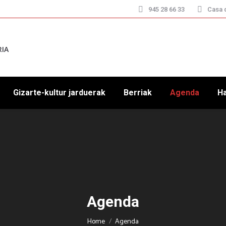
945 28 66 33
Casa d
RIA
Gizarte-kultur jarduerak
Berriak
Agenda
H
Agenda
You are here:
Home
Agenda