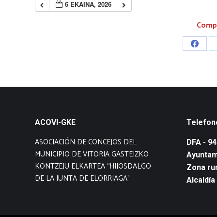
6 EKAINA, 2026
Compa
Share
on
Faceb
ACOVI-GKE
Telefon
ASOCIACIÓN DE CONCEJOS DEL
DFA - 9
MUNICIPIO DE VITORIA GASTEIZKO
Ayuntam
KONTZEJU ELKARTEA “HIJOSDALGO
Zona rur
DE LA JUNTA DE ELORRIAGA”
Alcaldía