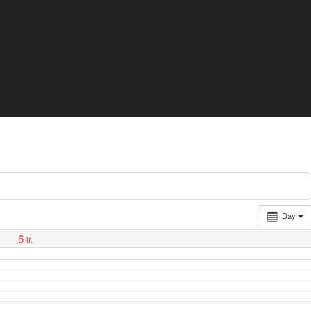
Day
6
lr.