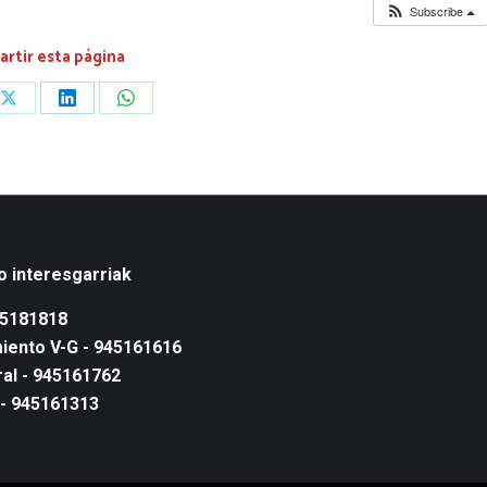
Subscribe
rtir esta página
Share
Share
Share
on
on
on
ook
X
LinkedIn
WhatsApp
o interesgarriak
45181818
iento V-G - 945161616
al - 945161762
 - 945161313