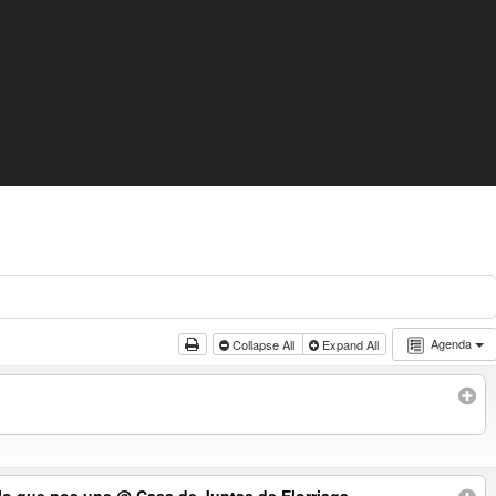
Agenda
Collapse All
Expand All