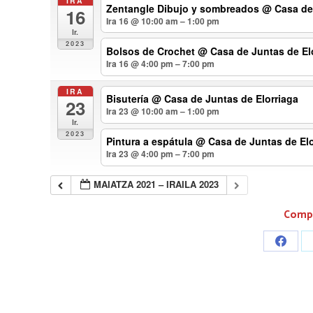
IRA
Zentangle Dibujo y sombreados
@ Casa de 
16
Ira 16 @ 10:00 am – 1:00 pm
lr.
2023
Bolsos de Crochet
@ Casa de Juntas de El
Ira 16 @ 4:00 pm – 7:00 pm
IRA
Bisutería
@ Casa de Juntas de Elorriaga
23
Ira 23 @ 10:00 am – 1:00 pm
lr.
2023
Pintura a espátula
@ Casa de Juntas de Elo
Ira 23 @ 4:00 pm – 7:00 pm
MAIATZA 2021 – IRAILA 2023
Compa
Share
on
Faceb