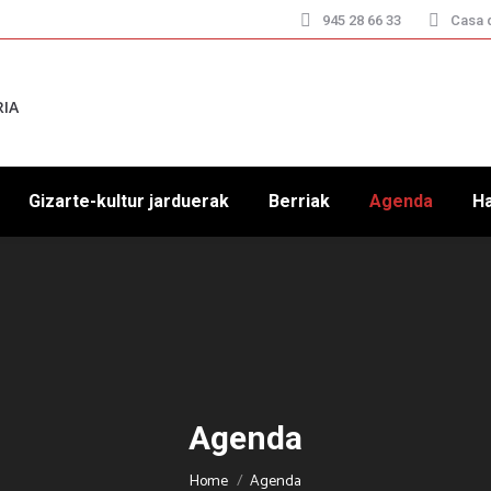
945 28 66 33
Casa d
RIA
Gizarte-kultur jarduerak
Berriak
Agenda
H
Agenda
You are here:
Home
Agenda