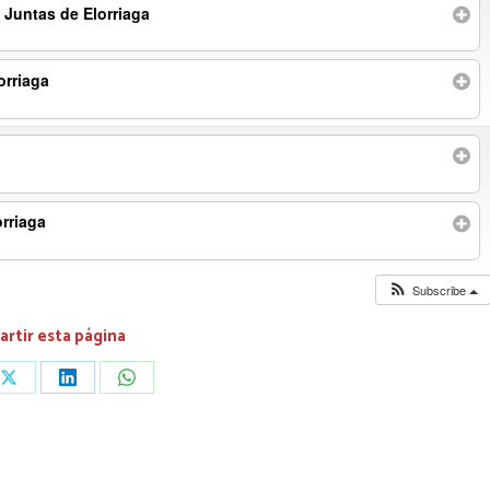
Juntas de Elorriaga
orriaga
rriaga
Subscribe
rtir esta página
Share
Share
Share
on
on
on
ook
X
LinkedIn
WhatsApp