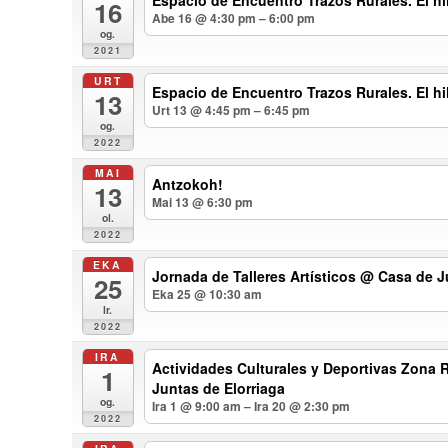
Espacio de Encuentro Trazos Rurales. El h
16
Abe 16 @ 4:30 pm – 6:00 pm
og.
2021
URT
Espacio de Encuentro Trazos Rurales. El h
13
Urt 13 @ 4:45 pm – 6:45 pm
og.
2022
MAI
Antzokoh!
13
Mai 13 @ 6:30 pm
ol.
2022
EKA
Jornada de Talleres Artísticos
@ Casa de Ju
25
Eka 25 @ 10:30 am
lr.
2022
IRA
Actividades Culturales y Deportivas Zona 
1
Juntas de Elorriaga
og.
Ira 1 @ 9:00 am – Ira 20 @ 2:30 pm
2022